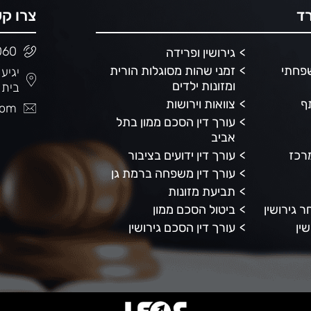
ד
צרו ק
060
גירושין ופרידה
שפחתי
זמני שהות מסוגלות הורית
ומזונות ילדים
בית 
ף
צוואות וירושות
com
עורך דין הסכם ממון בתל
אביב
מרכז
עורך דין ידועים בציבור
עורך דין משפחה ברמת גן
תביעת מזונות
 גירושין
ביטול הסכם ממון
ין
עורך דין הסכם גירושין