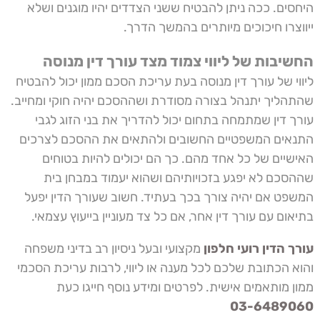
היחסים. ככה ניתן להבטיח ששני הצדדים יהיו מוגנים ושלא
ייווצרו חיכוכים מיותרים בהמשך הדרך.
החשיבות של ליווי צמוד מצד עורך דין מנוסה
ליווי של עורך דין מנוסה בעת
עריכת הסכם ממון
יכול להבטיח
שהתהליך יתנהל בצורה מסודרת ושההסכם יהיה חוקי ומחייב.
עורך דין שמתמחה בתחום יכול להדריך את בני הזוג לגבי
התנאים המשפטיים החשובים ולהתאים את ההסכם לצרכים
האישיים של כל אחד מהם. כך הם יכולים להיות בטוחים
שההסכם לא יפגע בזכויותיהם ושהוא יעמוד במבחן בית
המשפט אם יהיה צורך בכך בעתיד. חשוב שעורך הדין יפעל
בתיאום עם עורך דין אחר, אם כל צד מעוניין בייעוץ עצמאי.
עורך הדין רועי חלפון
מקצועי ובעל ניסיון רב בדיני משפחה
והוא הכתובת שלכם לכל מענה או ליווי, לרבות עריכת הסכמי
ממון מותאמים אישית. לפרטים ומידע נוסף חייגו כעת
03-6489060